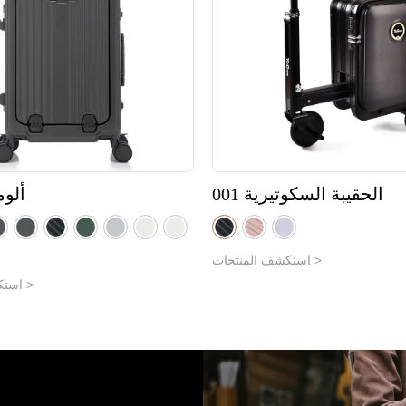
إيفا 3002
الحقيبة السكوتيري
استكشف المنتجات >
استكشف المنتجات >