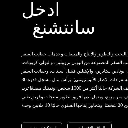
ادخل
سانتشنغ
بحث والتطوير والإنتاج والمبيعات وخدمات حقائب السفر
ب السفر المصنوعة من البولي بروبيلين، والبولي كربونات،
يل بوتادين ستايرين، والإيثيلين فينيل أسيتات، وحقائب السفر
القماشية، وحقائب السفر ذات الإطار الألومنيومي). برأس مال مسجل قدره 80
مليون يوان، توظف الشركة حاليًا أكثر من 1000 شخص، وتمتلك مصنعًا تزيد
حته عن 250 ألف متر مربع، ويعمل لديها فريق تطوير منتجات وفريق تقني
الواقع الافتراضي
استكشف حول