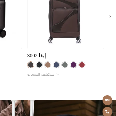
القماش 043-T
استكشف المنتجات >