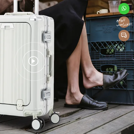
الواقع
الافتراضي