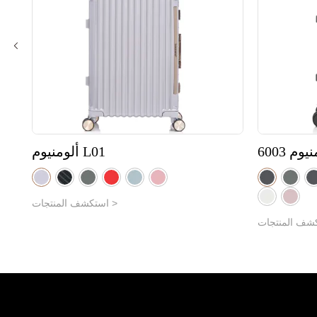
ة 001
ألومنيوم 6003
استكشف المنتجات >