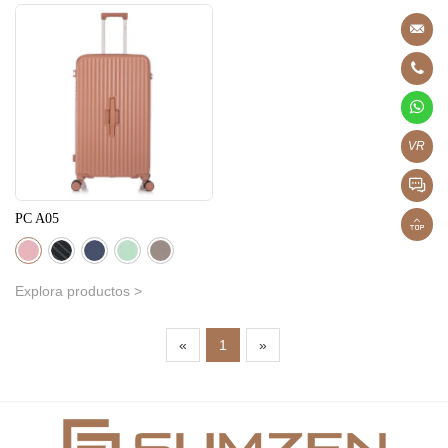
VR
PC A05
Explora productos >
«
1
»